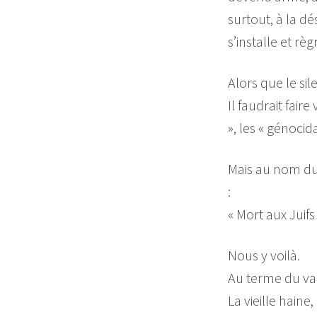
surtout, à la d
s’installe et rè
Alors que le sil
Il faudrait fai
», les « génoci
Mais au nom du 
:
« Mort aux Juifs 
Nous y voilà.
Au terme du va
La vieille haine