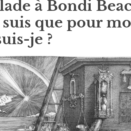
llade à Bondi Beac
e suis que pour mo
uis-je ?