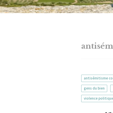
antisém
antisémitisme c
gens du bien
violence politiqu