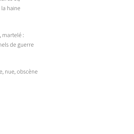
 la haine
, martelé :
inels de guerre
te, nue, obscène