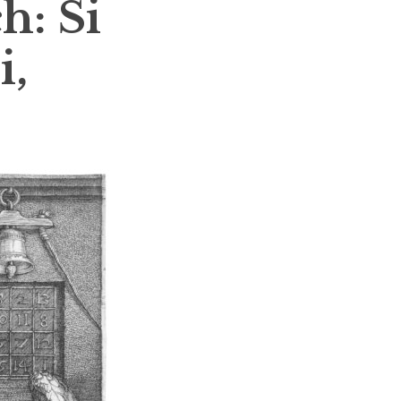
h: Si
i,