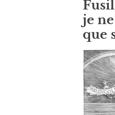
Fusi
je n
que s