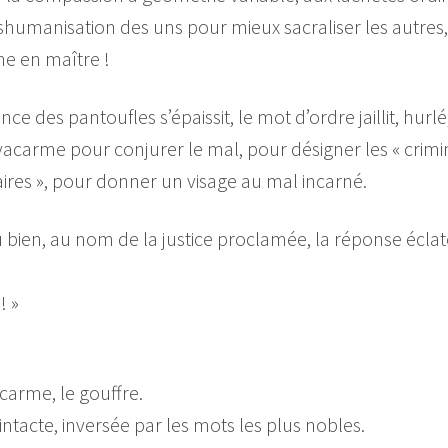
éshumanisation des uns pour mieux sacraliser les autres,
gne en maître !
ence des pantoufles s’épaissit, le mot d’ordre jaillit, hurlé
re vacarme pour conjurer le mal, pour désigner les « crim
daires », pour donner un visage au mal incarné.
bien, au nom de la justice proclamée, la réponse écla
! »
carme, le gouffre.
, intacte, inversée par les mots les plus nobles.