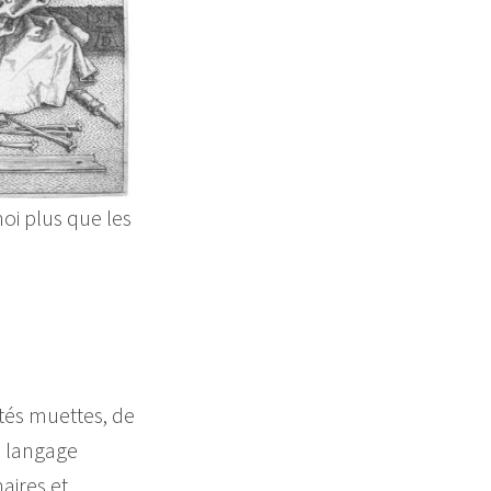
oi plus que les
ités muettes, de
un langage
aires et,