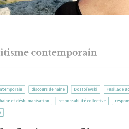
itisme contemporain
ontemporain
discours de haine
Dostoïevski
Fusillade B
haine et déshumanisation
responsabilité collective
respons
e