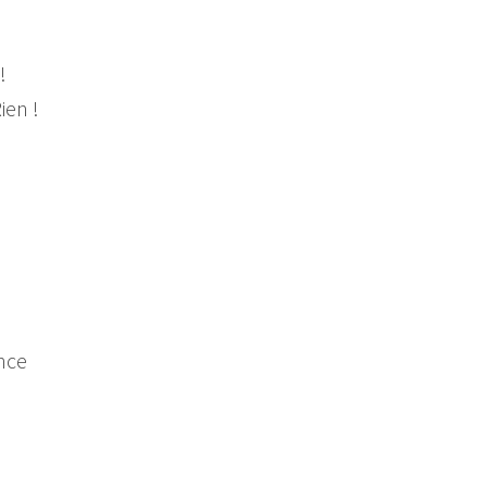
!
ien !
ence