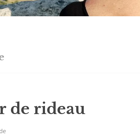
e
r de rideau
ade