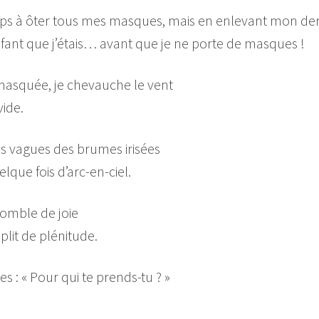
emps à ôter tous mes masques, mais en enlevant mon de
’enfant que j’étais… avant que je ne porte de masques !
asquée, je chevauche le vent
vide.
s vagues des brumes irisées
lque fois d’arc-en-ciel.
comble de joie
lit de plénitude.
: « Pour qui te prends-tu ? »