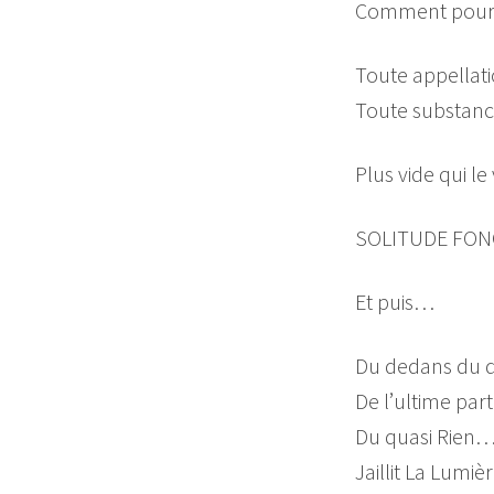
Comment pourrai
Toute appellatio
Toute substance
Plus vide qui le v
SOLITUDE FON
Et puis…
Du dedans du de
De l’ultime par
Du quasi Rien
Jaillit La Lumièr