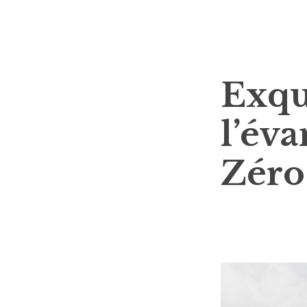
Exqui
l’év
Zéro