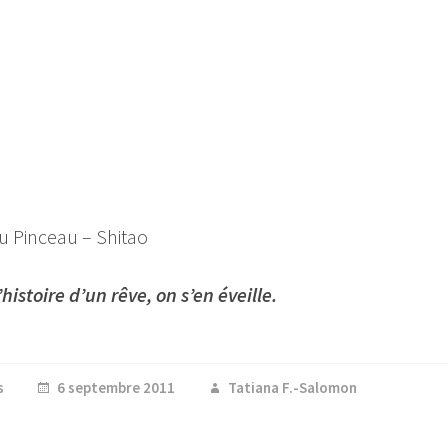
du Pinceau – Shitao
’histoire d’un rêve, on s’en éveille.
s
6 septembre 2011
Tatiana F.-Salomon