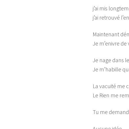
j’ai mis longt
j’ai retrouvé l
Maintenant dém
Je m’enivre de 
Je nage dans le
Je m’habille que
La vacuité me 
Le Rien me remp
Tu me demandes 
Aucune idée…